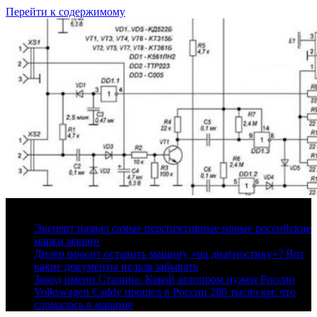
Перейти к содержимому
7 августа, 2026
Эксперт назвал самые перспективные новые российские
марки машин
Дилер просит оставить машину «на диагностику»? Вот
какие документы нельзя забывать
Завод имени Сталина. Какой автопром нужен России
Volkswagen Caddy прошел в России 280 тысяч км: что
сломалось в машине