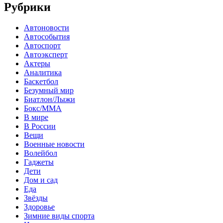
Рубрики
Автоновости
Автособытия
Автоспорт
Автоэксперт
Актеры
Аналитика
Баскетбол
Безумный мир
Биатлон/Лыжи
Бокс/MMA
В мире
В России
Вещи
Военные новости
Волейбол
Гаджеты
Дети
Дом и сад
Еда
Звёзды
Здоровье
Зимние виды спорта