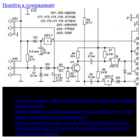
Перейти к содержимому
9 августа, 2026
Эксперт назвал самые перспективные новые российские
марки машин
Дилер просит оставить машину «на диагностику»? Вот
какие документы нельзя забывать
Завод имени Сталина. Какой автопром нужен России
Volkswagen Caddy прошел в России 280 тысяч км: что
сломалось в машине