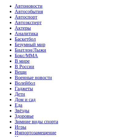
Автоновости
Автособытия
Автоспорт
Автоэксперт
Актеры
Аналитика
Баскетбол
Безумный мир
Биатлон/Лыжи
Бокс/MMA
В мире
В России
Вещи
Военные новости
Волейбол
Гаджеты
Дети
Дом и сад
Еда
Звёзды
Здоровье
Зимние виды спорта
Игры
Импортозамещение