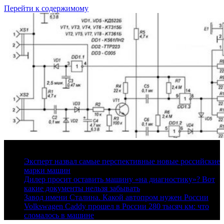
Перейти к содержимому
7 августа, 2026
Эксперт назвал самые перспективные новые российские
марки машин
Дилер просит оставить машину «на диагностику»? Вот
какие документы нельзя забывать
Завод имени Сталина. Какой автопром нужен России
Volkswagen Caddy прошел в России 280 тысяч км: что
сломалось в машине