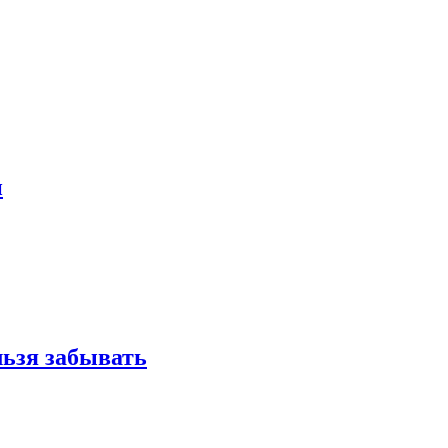
и
льзя забывать