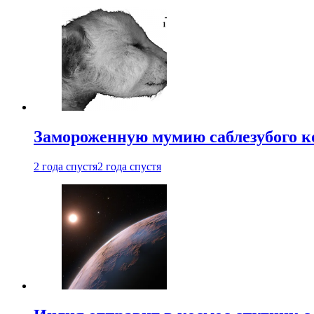
Замороженную мумию саблезубого к
2 года спустя
2 года спустя