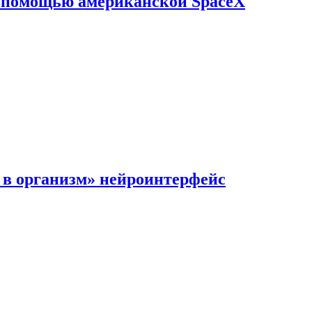
с помощью американской SpaceX
в организм» нейроинтерфейс