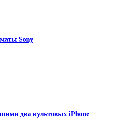
рматы Sony
вшими два культовых iPhone