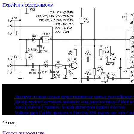
Перейти к содержимому
6 августа, 2026
Эксперт назвал самые перспективные новые российские
Дилер просит оставить машину «на диагностику»? Вот ка
Завод имени Сталина. Какой автопром нужен России
Volkswagen Caddy прошел в России 280 тысяч км: что сл
Схемы
Новостная рассылка