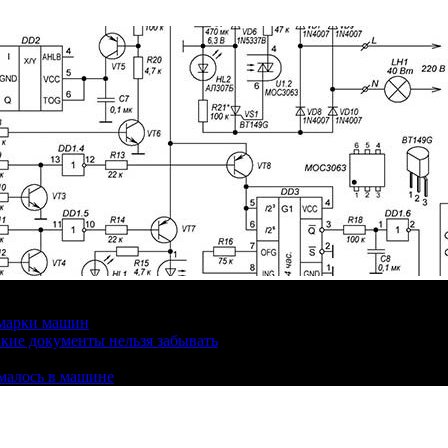
 марки машин
кие документы нельзя забывать
омалось в машине