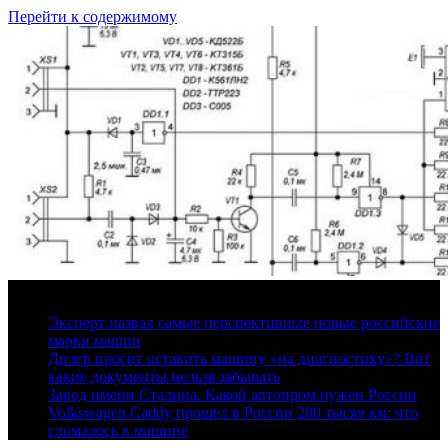
Перейти к содержимому
7 августа, 2026
Эксперт назвал самые перспективные новые российские
марки машин
Дилер просит оставить машину «на диагностику»? Вот
какие документы нельзя забывать
Завод имени Сталина. Какой автопром нужен России
Volkswagen Caddy прошел в России 280 тысяч км: что
сломалось в машине