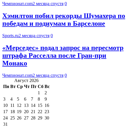
Чемпионат.com
2 месяца спустя
0
Хэмилтон побил рекорды Шумахера по
победам и подиумам в Барселоне
Sports.ru
2 месяца спустя
0
«Мерседес» подал запрос на пересмотр
штрафа Расселла после Гран-при
Монако
Чемпионат.com
2 месяца спустя
0
Август 2026
Пн
Вт
Ср
Чт
Пт
Сб
Вс
1
2
3
4
5
6
7
8
9
10
11
12
13
14
15
16
17
18
19
20
21
22
23
24
25
26
27
28
29
30
31