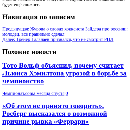
будет ещё сложнее.
Навигация по записям
Предыдущая:
Журова о словах хоккеиста Зайдера про россиян:
молодец, все правильно сделал
Далее:
Тренер Талалаев признался, что не смотрит РПЛ
Похожие новости
Тото Вольф объяснил, почему считает
Льюиса Хэмилтона угрозой в борьбе за
чемпионство
Чемпионат.com
2 месяца спустя
0
«Об этом не принято говорить».
Росберг высказался о возможной
причине рывка «Феррари»