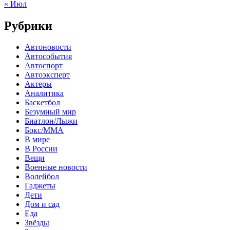
« Июл
Рубрики
Автоновости
Автособытия
Автоспорт
Автоэксперт
Актеры
Аналитика
Баскетбол
Безумный мир
Биатлон/Лыжи
Бокс/MMA
В мире
В России
Вещи
Военные новости
Волейбол
Гаджеты
Дети
Дом и сад
Еда
Звёзды