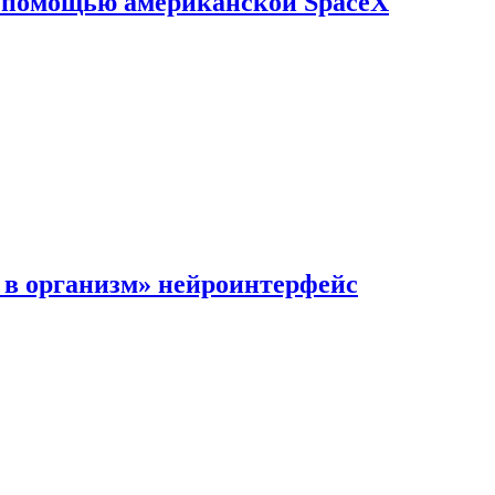
с помощью американской SpaceX
в организм» нейроинтерфейс