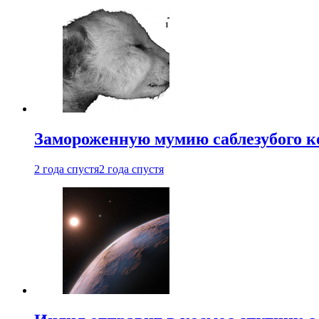
Замороженную мумию саблезубого к
2 года спустя
2 года спустя