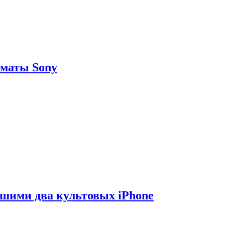
рматы Sony
вшими два культовых iPhone