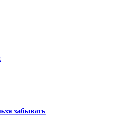
и
льзя забывать