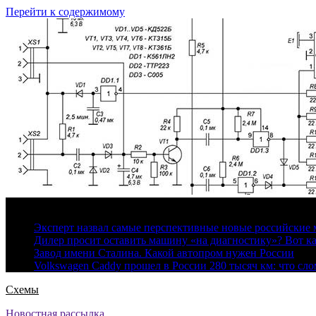
Перейти к содержимому
6 августа, 2026
Эксперт назвал самые перспективные новые российские
Дилер просит оставить машину «на диагностику»? Вот ка
Завод имени Сталина. Какой автопром нужен России
Volkswagen Caddy прошел в России 280 тысяч км: что сл
Схемы
Новостная рассылка