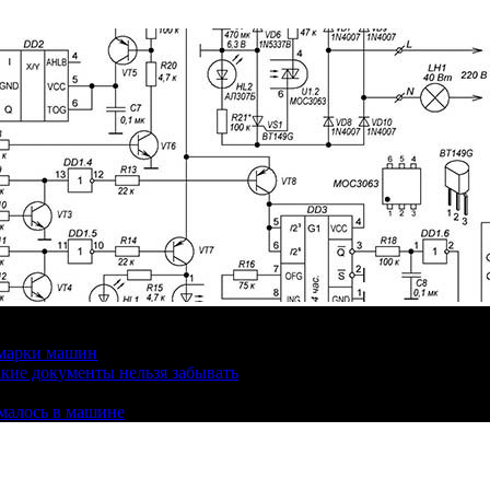
 марки машин
кие документы нельзя забывать
омалось в машине