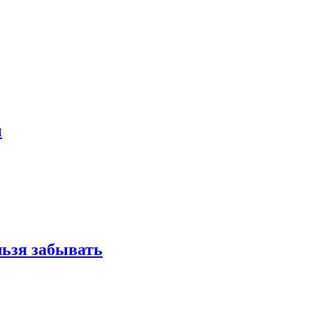
и
льзя забывать