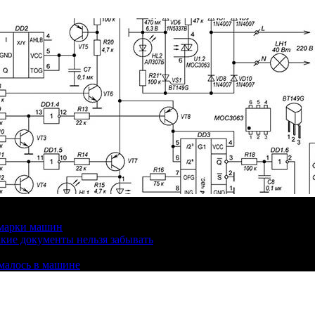
 марки машин
кие документы нельзя забывать
омалось в машине