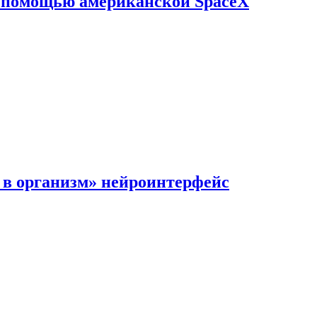
с помощью американской SpaceX
в организм» нейроинтерфейс