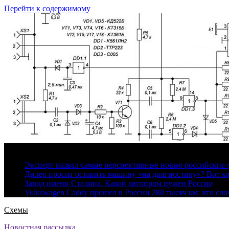
Перейти к содержимому
6 августа, 2026
Эксперт назвал самые перспективные новые российские
Дилер просит оставить машину «на диагностику»? Вот ка
Завод имени Сталина. Какой автопром нужен России
Volkswagen Caddy прошел в России 280 тысяч км: что сл
Схемы
Новостная рассылка