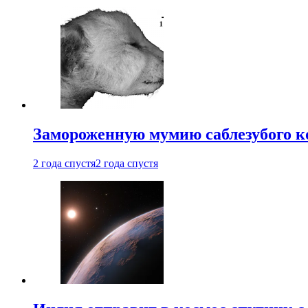
Замороженную мумию саблезубого к
2 года спустя
2 года спустя