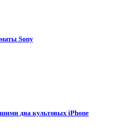
рматы Sony
вшими два культовых iPhone