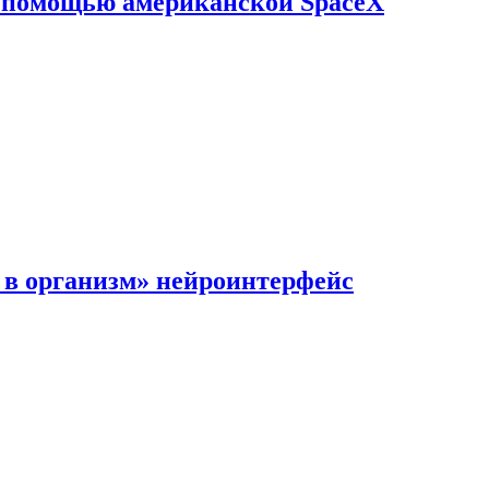
с помощью американской SpaceX
в организм» нейроинтерфейс