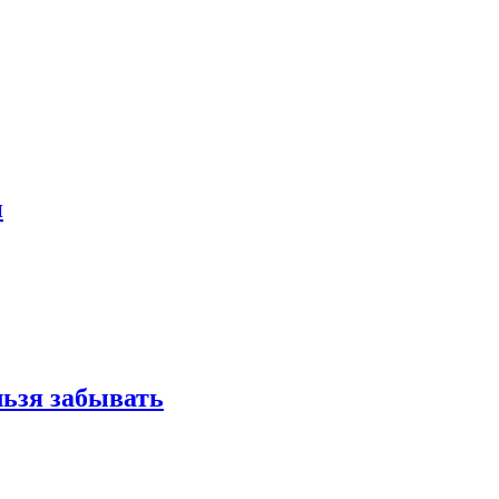
и
льзя забывать