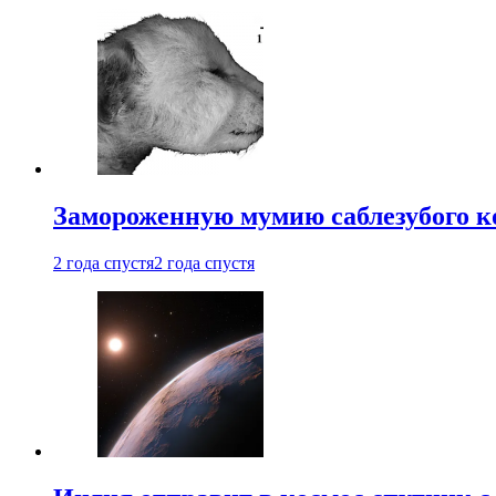
Замороженную мумию саблезубого к
2 года спустя
2 года спустя