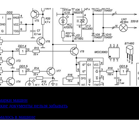
 марки машин
кие документы нельзя забывать
омалось в машине