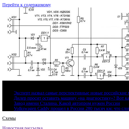
Перейти к содержимому
6 августа, 2026
Эксперт назвал самые перспективные новые российские
Дилер просит оставить машину «на диагностику»? Вот ка
Завод имени Сталина. Какой автопром нужен России
Volkswagen Caddy прошел в России 280 тысяч км: что сл
Схемы
Новостная рассылка