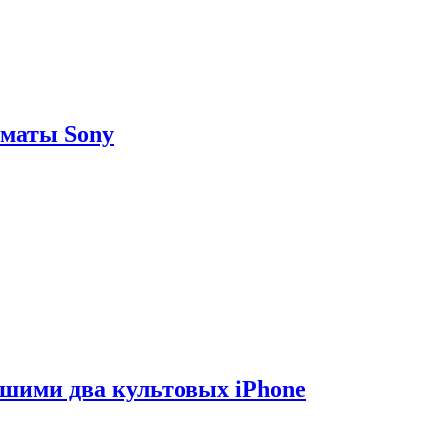
рматы Sony
вшими два культовых iPhone