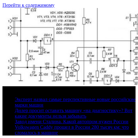
Перейти к содержимому
9 августа, 2026
Эксперт назвал самые перспективные новые российские
марки машин
Дилер просит оставить машину «на диагностику»? Вот
какие документы нельзя забывать
Завод имени Сталина. Какой автопром нужен России
Volkswagen Caddy прошел в России 280 тысяч км: что
сломалось в машине