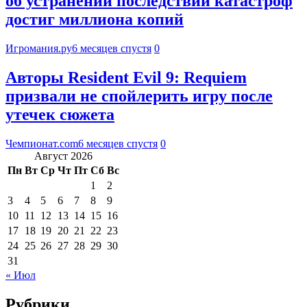
об устранении последствий катастроф
достиг миллиона копий
Игромания.ру
6 месяцев спустя
0
Авторы Resident Evil 9: Requiem
призвали не спойлерить игру после
утечек сюжета
Чемпионат.com
6 месяцев спустя
0
Август 2026
Пн
Вт
Ср
Чт
Пт
Сб
Вс
1
2
3
4
5
6
7
8
9
10
11
12
13
14
15
16
17
18
19
20
21
22
23
24
25
26
27
28
29
30
31
« Июл
Рубрики