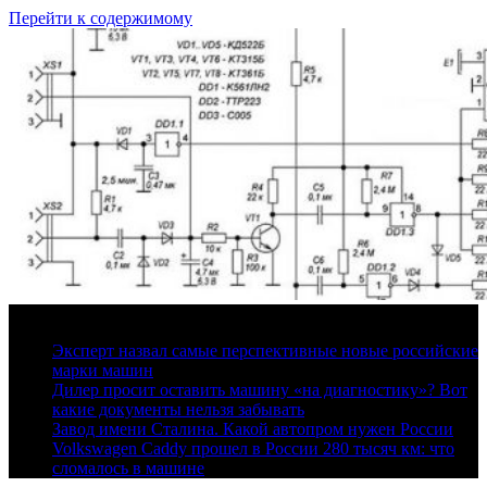
Перейти к содержимому
8 августа, 2026
Эксперт назвал самые перспективные новые российские
марки машин
Дилер просит оставить машину «на диагностику»? Вот
какие документы нельзя забывать
Завод имени Сталина. Какой автопром нужен России
Volkswagen Caddy прошел в России 280 тысяч км: что
сломалось в машине