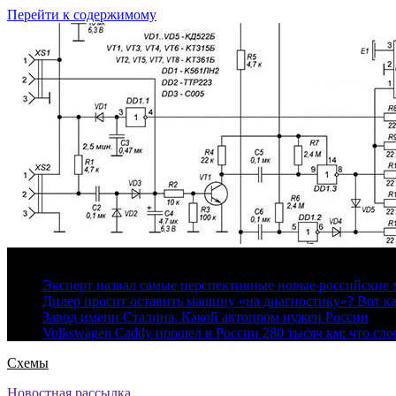
Перейти к содержимому
8 августа, 2026
Эксперт назвал самые перспективные новые российские
Дилер просит оставить машину «на диагностику»? Вот ка
Завод имени Сталина. Какой автопром нужен России
Volkswagen Caddy прошел в России 280 тысяч км: что сл
Схемы
Новостная рассылка