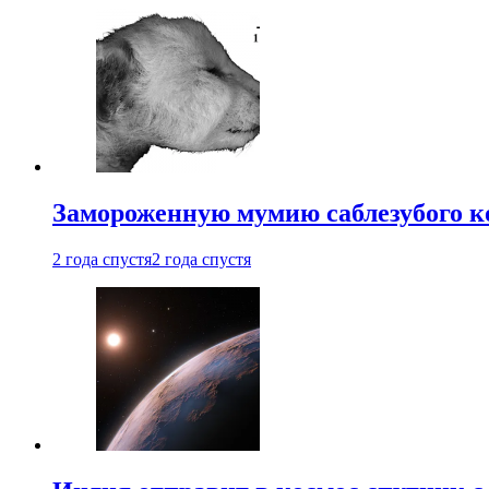
Замороженную мумию саблезубого к
2 года спустя
2 года спустя