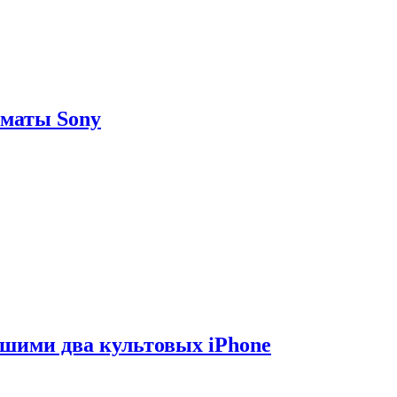
рматы Sony
вшими два культовых iPhone