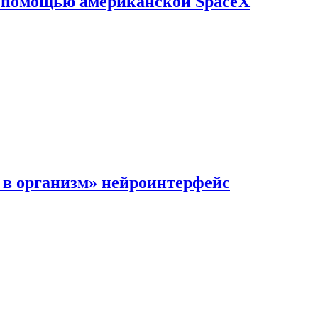
с помощью американской SpaceX
в организм» нейроинтерфейс