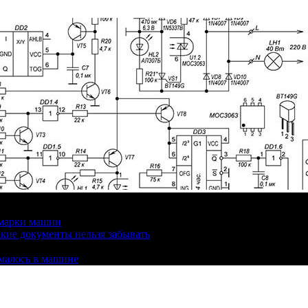
 марки машин
кие документы нельзя забывать
омалось в машине