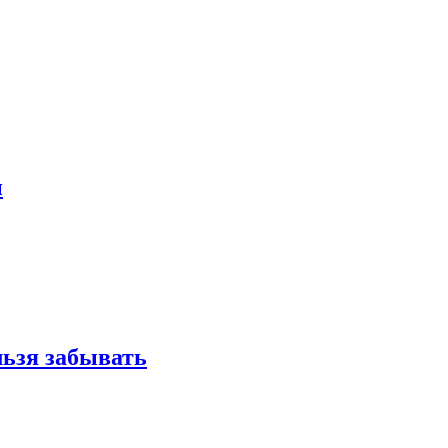
и
льзя забывать