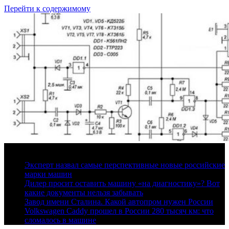
Перейти к содержимому
7 августа, 2026
Эксперт назвал самые перспективные новые российские
марки машин
Дилер просит оставить машину «на диагностику»? Вот
какие документы нельзя забывать
Завод имени Сталина. Какой автопром нужен России
Volkswagen Caddy прошел в России 280 тысяч км: что
сломалось в машине