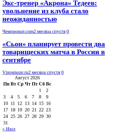
Экс-тренер «Акрона» Тедеев:
увольнение из клуба стало
неожиданностью
Чемпионат.com
2 месяца спустя
0
«Сьон» планирует провести два
товарищеских матча в России в
сентябре
Vprognoze.ru
2 месяца спустя
0
Август 2026
Пн
Вт
Ср
Чт
Пт
Сб
Вс
1
2
3
4
5
6
7
8
9
10
11
12
13
14
15
16
17
18
19
20
21
22
23
24
25
26
27
28
29
30
31
« Июл