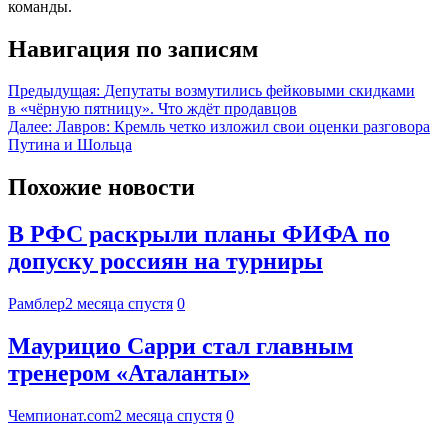
команды.
Навигация по записям
Предыдущая:
Депутаты возмутились фейковыми скидками
в «чёрную пятницу». Что ждёт продавцов
Далее:
Лавров: Кремль четко изложил свои оценки разговора
Путина и Шольца
Похожие новости
В РФС раскрыли планы ФИФА по
допуску россиян на турниры
Рамблер
2 месяца спустя
0
Маурицио Сарри стал главным
тренером «Аталанты»
Чемпионат.com
2 месяца спустя
0