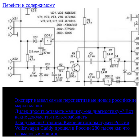
Перейти к содержимому
8 августа, 2026
Эксперт назвал самые перспективные новые российские
марки машин
Дилер просит оставить машину «на диагностику»? Вот
какие документы нельзя забывать
Завод имени Сталина. Какой автопром нужен России
Volkswagen Caddy прошел в России 280 тысяч км: что
сломалось в машине