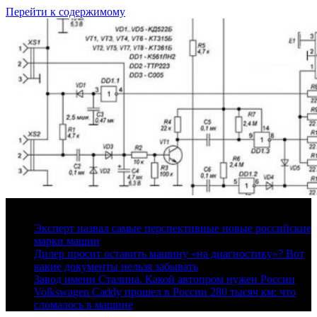
Перейти к содержимому
6 августа, 2026
Эксперт назвал самые перспективные новые российские
марки машин
Дилер просит оставить машину «на диагностику»? Вот
какие документы нельзя забывать
Завод имени Сталина. Какой автопром нужен России
Volkswagen Caddy прошел в России 280 тысяч км: что
сломалось в машине