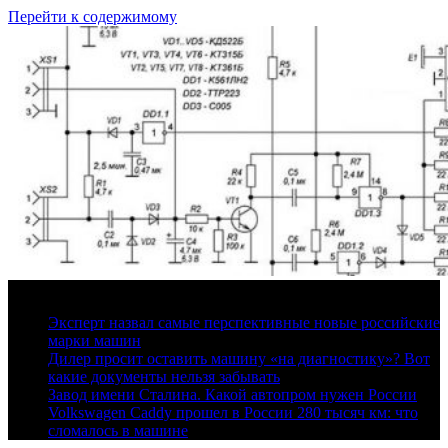
Перейти к содержимому
7 августа, 2026
Эксперт назвал самые перспективные новые российские
марки машин
Дилер просит оставить машину «на диагностику»? Вот
какие документы нельзя забывать
Завод имени Сталина. Какой автопром нужен России
Volkswagen Caddy прошел в России 280 тысяч км: что
сломалось в машине