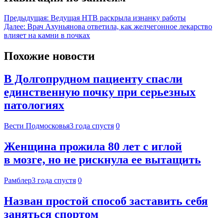
Предыдущая:
Ведущая НТВ раскрыла изнанку работы
Далее:
Врач Ахуньянова ответила, как желчегонное лекарство
влияет на камни в почках
Похожие новости
В Долгопрудном пациенту спасли
единственную почку при серьезных
патологиях
Вести Подмосковья
3 года спустя
0
Женщина прожила 80 лет с иглой
в мозге, но не рискнула ее вытащить
Рамблер
3 года спустя
0
Назван простой способ заставить себя
заняться спортом