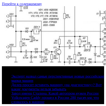
Перейти к содержимому
7 августа, 2026
Эксперт назвал самые перспективные новые российские
марки машин
Дилер просит оставить машину «на диагностику»? Вот
какие документы нельзя забывать
Завод имени Сталина. Какой автопром нужен России
Volkswagen Caddy прошел в России 280 тысяч км: что
сломалось в машине