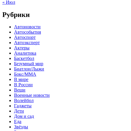
« Июл
Рубрики
Автоновости
Автособытия
Автоспорт
Автоэксперт
Актеры
Аналитика
Баскетбол
Безумный мир
Биатлон/Лыжи
Бокс/MMA
В мире
В России
Вещи
Военные новости
Волейбол
Гаджеты
Дети
Дом и сад
Еда
Звёзды