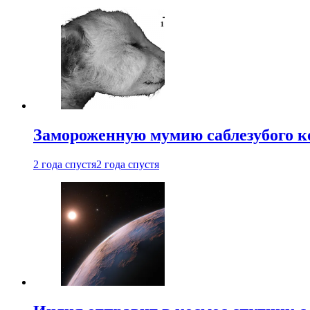
Замороженную мумию саблезубого к
2 года спустя
2 года спустя