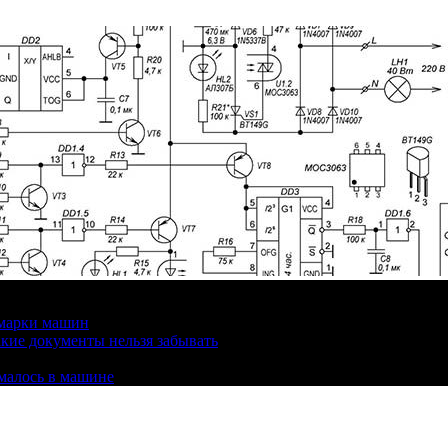
 марки машин
кие документы нельзя забывать
омалось в машине