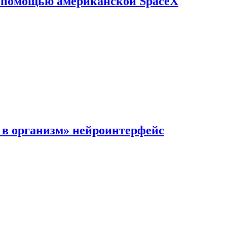
с помощью американской SpaceX
в организм» нейроинтерфейс