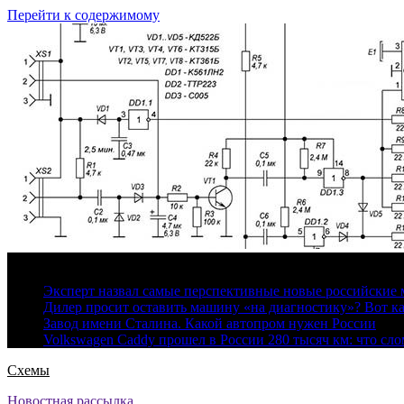
Перейти к содержимому
7 августа, 2026
Эксперт назвал самые перспективные новые российские
Дилер просит оставить машину «на диагностику»? Вот ка
Завод имени Сталина. Какой автопром нужен России
Volkswagen Caddy прошел в России 280 тысяч км: что сл
Схемы
Новостная рассылка