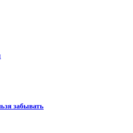
и
льзя забывать