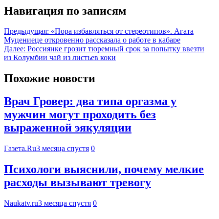
Навигация по записям
Предыдущая:
«Пора избавляться от стереотипов». Агата
Муцениеце откровенно рассказала о работе в кабаре
Далее:
Россиянке грозит тюремный срок за попытку ввезти
из Колумбии чай из листьев коки
Похожие новости
Врач Гровер: два типа оргазма у
мужчин могут проходить без
выраженной эякуляции
Газета.Ru
3 месяца спустя
0
Психологи выяснили, почему мелкие
расходы вызывают тревогу
Naukatv.ru
3 месяца спустя
0