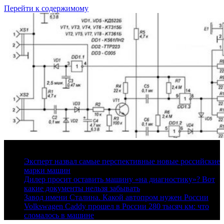
Перейти к содержимому
8 августа, 2026
Эксперт назвал самые перспективные новые российские
марки машин
Дилер просит оставить машину «на диагностику»? Вот
какие документы нельзя забывать
Завод имени Сталина. Какой автопром нужен России
Volkswagen Caddy прошел в России 280 тысяч км: что
сломалось в машине