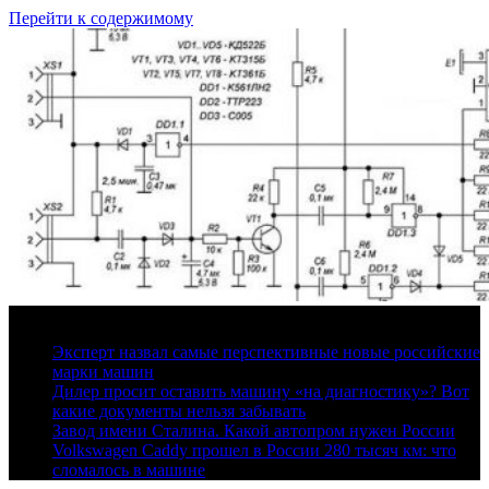
Перейти к содержимому
9 августа, 2026
Эксперт назвал самые перспективные новые российские
марки машин
Дилер просит оставить машину «на диагностику»? Вот
какие документы нельзя забывать
Завод имени Сталина. Какой автопром нужен России
Volkswagen Caddy прошел в России 280 тысяч км: что
сломалось в машине