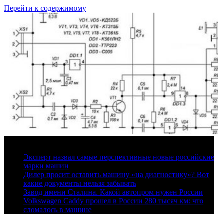
Перейти к содержимому
7 августа, 2026
Эксперт назвал самые перспективные новые российские
марки машин
Дилер просит оставить машину «на диагностику»? Вот
какие документы нельзя забывать
Завод имени Сталина. Какой автопром нужен России
Volkswagen Caddy прошел в России 280 тысяч км: что
сломалось в машине