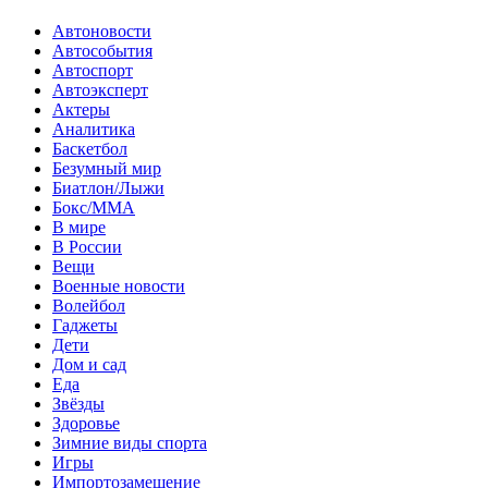
Автоновости
Автособытия
Автоспорт
Автоэксперт
Актеры
Аналитика
Баскетбол
Безумный мир
Биатлон/Лыжи
Бокс/MMA
В мире
В России
Вещи
Военные новости
Волейбол
Гаджеты
Дети
Дом и сад
Еда
Звёзды
Здоровье
Зимние виды спорта
Игры
Импортозамещение