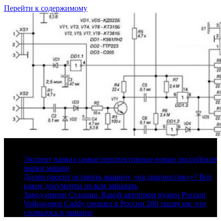
Перейти к содержимому
8 августа, 2026
Эксперт назвал самые перспективные новые российские
марки машин
Дилер просит оставить машину «на диагностику»? Вот
какие документы нельзя забывать
Завод имени Сталина. Какой автопром нужен России
Volkswagen Caddy прошел в России 280 тысяч км: что
сломалось в машине