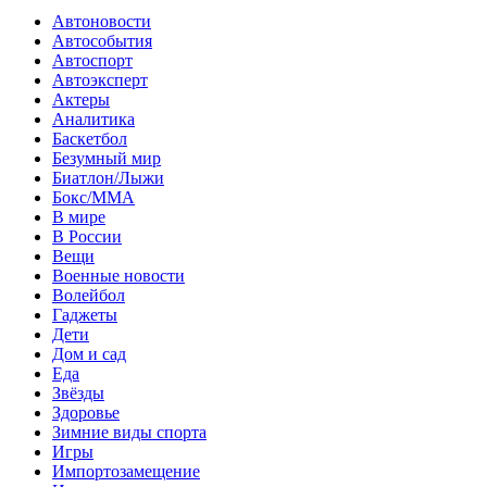
Автоновости
Автособытия
Автоспорт
Автоэксперт
Актеры
Аналитика
Баскетбол
Безумный мир
Биатлон/Лыжи
Бокс/MMA
В мире
В России
Вещи
Военные новости
Волейбол
Гаджеты
Дети
Дом и сад
Еда
Звёзды
Здоровье
Зимние виды спорта
Игры
Импортозамещение