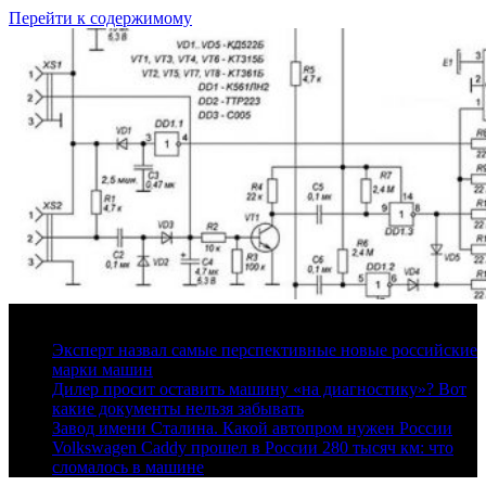
Перейти к содержимому
10 августа, 2026
Эксперт назвал самые перспективные новые российские
марки машин
Дилер просит оставить машину «на диагностику»? Вот
какие документы нельзя забывать
Завод имени Сталина. Какой автопром нужен России
Volkswagen Caddy прошел в России 280 тысяч км: что
сломалось в машине