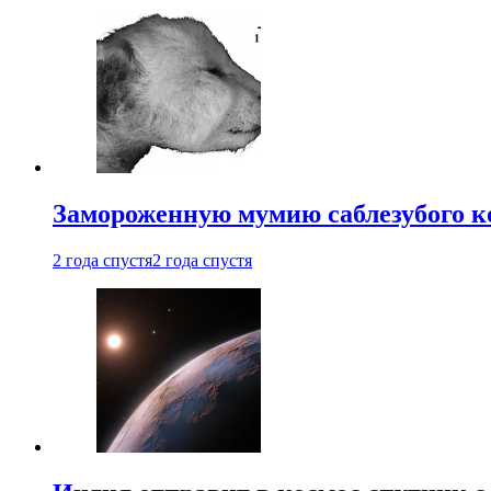
Замороженную мумию саблезубого к
2 года спустя
2 года спустя