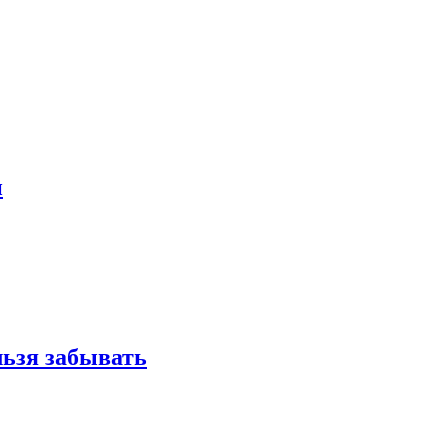
и
льзя забывать