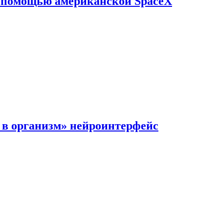
с помощью американской SpaceX
в организм» нейроинтерфейс