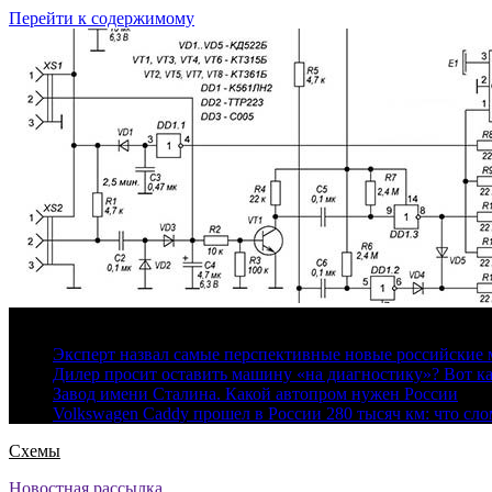
Перейти к содержимому
6 августа, 2026
Эксперт назвал самые перспективные новые российские
Дилер просит оставить машину «на диагностику»? Вот ка
Завод имени Сталина. Какой автопром нужен России
Volkswagen Caddy прошел в России 280 тысяч км: что сл
Схемы
Новостная рассылка