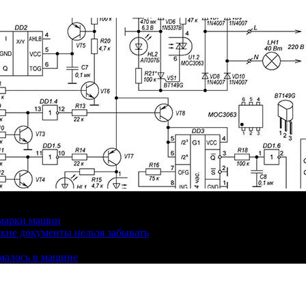
 марки машин
кие документы нельзя забывать
омалось в машине