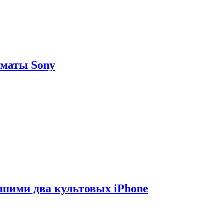
рматы Sony
вшими два культовых iPhone