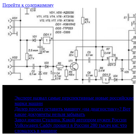
Перейти к содержимому
6 августа, 2026
Эксперт назвал самые перспективные новые российские
марки машин
Дилер просит оставить машину «на диагностику»? Вот
какие документы нельзя забывать
Завод имени Сталина. Какой автопром нужен России
Volkswagen Caddy прошел в России 280 тысяч км: что
сломалось в машине