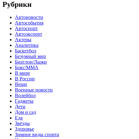
Рубрики
Автоновости
Автособытия
Автоспорт
Автоэксперт
Актеры
Аналитика
Баскетбол
Безумный мир
Биатлон/Лыжи
Бокс/MMA
В мире
В России
Вещи
Военные новости
Волейбол
Гаджеты
Дети
Дом и сад
Еда
Звёзды
Здоровье
Зимние виды спорта