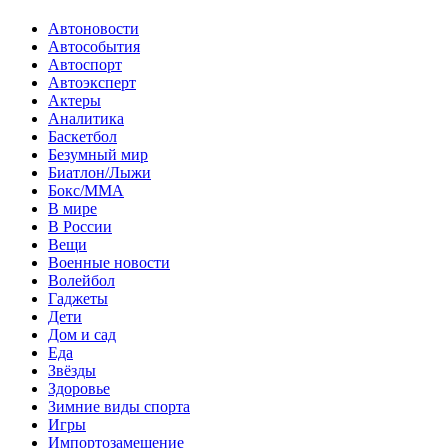
Автоновости
Автособытия
Автоспорт
Автоэксперт
Актеры
Аналитика
Баскетбол
Безумный мир
Биатлон/Лыжи
Бокс/MMA
В мире
В России
Вещи
Военные новости
Волейбол
Гаджеты
Дети
Дом и сад
Еда
Звёзды
Здоровье
Зимние виды спорта
Игры
Импортозамещение