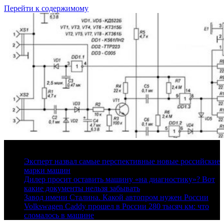
Перейти к содержимому
7 августа, 2026
Эксперт назвал самые перспективные новые российские
марки машин
Дилер просит оставить машину «на диагностику»? Вот
какие документы нельзя забывать
Завод имени Сталина. Какой автопром нужен России
Volkswagen Caddy прошел в России 280 тысяч км: что
сломалось в машине